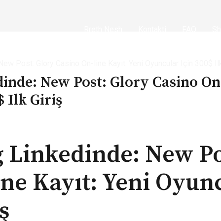
Rreth Nesh
Kontakti
FAQ
Sh
w Post: Glory Casino On-line Kayıt: Yeni Oyuncular Için 300$ Ilk
nde: New Post: Glory Casino On-
 Ilk Giriş
 Linkedinde: New Po
ne Kayıt: Yeni Oyunc
ş