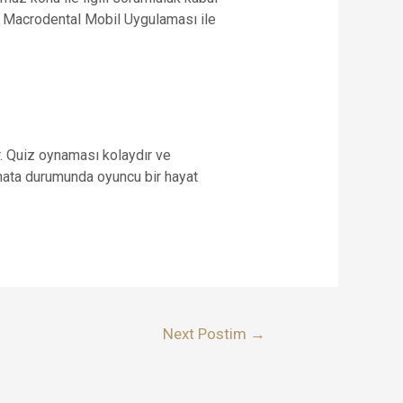
. Macrodental Mobil Uygulaması ile
r. Quiz oynaması kolaydır ve
r hata durumunda oyuncu bir hayat
Next Postim
→