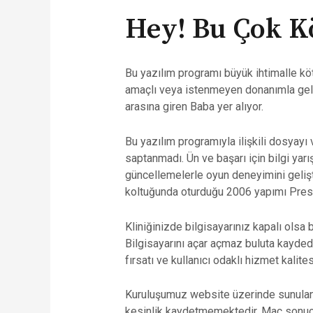
Hey! Bu Çok K
Bu yazılım programı büyük ihtimalle k
amaçlı veya istenmeyen donanımla gelen 
arasına giren Baba yer alıyor.
Bu yazılım programıyla ilişkili dosyayı
saptanmadı. Ün ve başarı için bilgi yar
güncellemelerle oyun deneyimini gelişt
koltuğunda oturduğu 2006 yapımı Prestij,
Kliniğinizde bilgisayarınız kapalı olsa 
Bilgisayarını açar açmaz buluta kayded
fırsatı ve kullanıcı odaklı hizmet kalites
Kuruluşumuz website üzerinde sunulan 
kesinlik kaydetmemektedir. Maç sonuçl