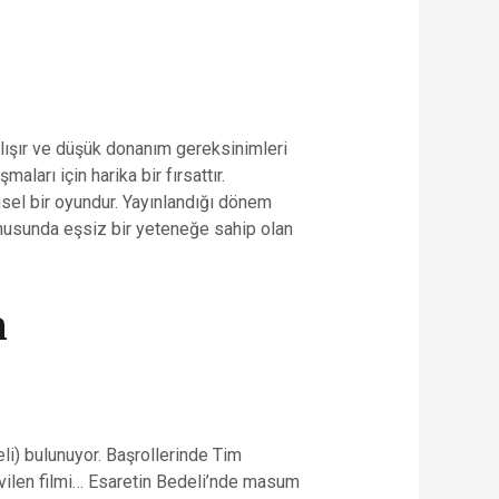
alışır ve düşük donanım gereksinimleri
aları için harika bir fırsattır.
sel bir oyundur. Yayınlandığı dönem
onusunda eşsiz bir yeteneğe sahip olan
n
i) bulunuyor. Başrollerinde Tim
vilen filmi… Esaretin Bedeli’nde masum