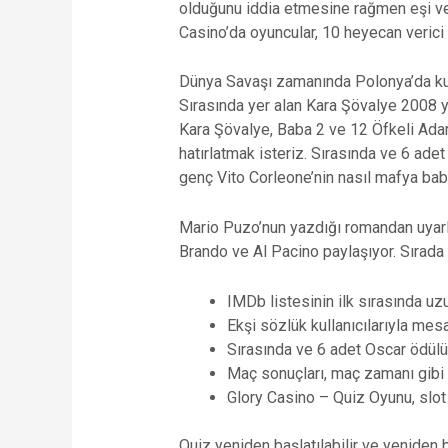
olduğunu iddia etmesine rağmen eşi ve 
Casino’da oyuncular, 10 heyecan verici s
Dünya Savaşı zamanında Polonya’da kurdu
Sırasında yer alan Kara Şövalye 2008 y
Kara Şövalye, Baba 2 ve 12 Öfkeli Adam
hatırlatmak isteriz. Sırasında ve 6 ade
genç Vito Corleone’nin nasıl mafya baba
Mario Puzo’nun yazdığı romandan uyarl
Brando ve Al Pacino paylaşıyor. Sırada 
IMDb listesinin ilk sırasında u
Ekşi sözlük kullanıcılarıyla mesa
Sırasında ve 6 adet Oscar ödülü
Maç sonuçları, maç zamanı gibi 
Glory Casino – Quiz Oyunu, slot 
Quiz yeniden başlatılabilir ve yeniden