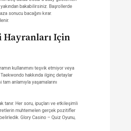
 yakından bakabilirsiniz. Başrollerde
aza sonucu bacağını kırar.
enir.
i Hayranları Için
gramın kullanımını teşvik etmiyor veya
ı Taekwondo hakkında ilginç detaylar
i tam anlamıyla yaşamalarını
 tanır. Her soru, ipuçları ve etkileşimli
retlerin muhtemelen gerçek pozitifler
elirledik. Glory Casino – Quiz Oyunu,