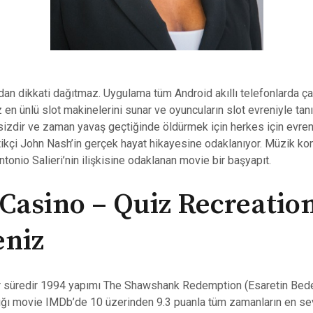
ndan dikkati dağıtmaz. Uygulama tüm Android akıllı telefonlarda ç
z en ünlü slot makinelerini sunar ve oyuncuların slot evreniyle tanışm
izdir ve zaman yavaş geçtiğinde öldürmek için herkes için evren
tikçi John Nash’in gerçek hayat hikayesine odaklanıyor. Müzik k
onio Salieri’nin ilişkisine odaklanan movie bir başyapıt.
Casino – Quiz Recreatio
eniz
ir süredir 1994 yapımı The Shawshank Redemption (Esaretin Bedel
ğı movie IMDb’de 10 üzerinden 9.3 puanla tüm zamanların en se