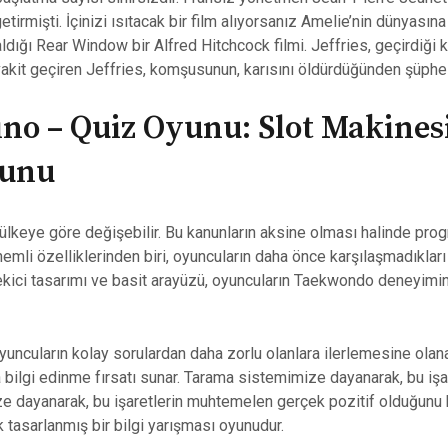
irmişti. İçinizi ısıtacak bir film alıyorsanız Amelie’nin dünyasına
dığı Rear Window bir Alfred Hitchcock filmi. Jeffries, geçirdiği k
kit geçiren Jeffries, komşusunun, karısını öldürdüğünden şüphel
no – Quiz Oyunu: Slot Makines
yunu
ar ülkeye göre değişebilir. Bu kanunların aksine olması halinde pro
emli özelliklerinden biri, oyuncuların daha önce karşılaşmadıklar
kici tasarımı ve basit arayüzü, oyuncuların Taekwondo deneyimin
yuncuların kolay sorulardan daha zorlu olanlara ilerlemesine olanak
ilgi edinme fırsatı sunar. Tarama sistemimize dayanarak, bu işa
e dayanarak, bu işaretlerin muhtemelen gerçek pozitif olduğunu b
k tasarlanmış bir bilgi yarışması oyunudur.