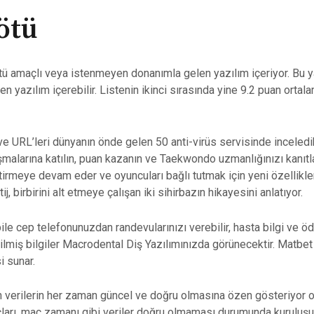
ötü
ötü amaçlı veya istenmeyen donanımla gelen yazılım içeriyor. Bu
yazılım içerebilir. Listenin ikinci sırasında yine 9.2 puan orta
 ve URL’leri dünyanın önde gelen 50 anti-virüs servisinde inceled
ışmalarına katılın, puan kazanın ve Taekwondo uzmanlığınızı kanıtl
irmeye devam eder ve oyuncuları bağlı tutmak için yeni özellikle
 birbirini alt etmeye çalışan iki sihirbazın hikayesini anlatıyor.
bile cep telefonunuzdan randevularınızı verebilir, hasta bilgi ve öd
ilmiş bilgiler Macrodental Diş Yazılımınızda görünecektir. Matbet
i sunar.
verilerin her zaman güncel ve doğru olmasına özen gösteriyor ols
arı, maç zamanı gibi veriler doğru olmaması durumunda kuruluşum