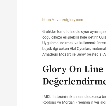
https://everestglory.com
Grafikler temel olsa da, oyun oynanışı
çoğu cihaza erişilebilir hale getirir. Qui
Uygulama indirmek ve kullanmak ücrets
büyük ilgi çeken Akıl Oyunları, matema
Amadeus Mozart ile Saray bestecisi Ant
Glory On Line 
Değerlendirm
IMDb listesinin ilk sırasında uzunca b
Robbins ve Morgan Freeman’ın yer aldı