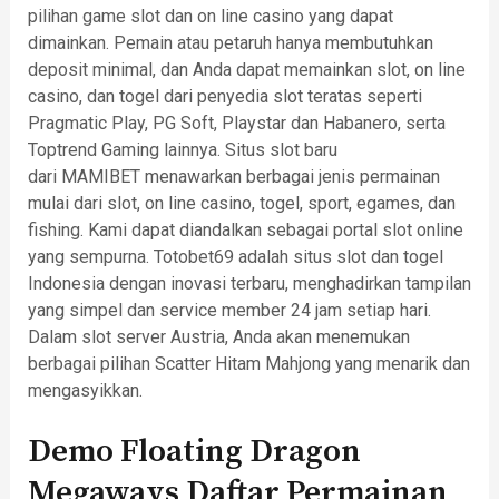
pilihan game slot dan on line casino yang dapat
dimainkan. Pemain atau petaruh hanya membutuhkan
deposit minimal, dan Anda dapat memainkan slot, on line
casino, dan togel dari penyedia slot teratas seperti
Pragmatic Play, PG Soft, Playstar dan Habanero, serta
Toptrend Gaming lainnya. Situs slot baru
dari MAMIBET menawarkan berbagai jenis permainan
mulai dari slot, on line casino, togel, sport, egames, dan
fishing. Kami dapat diandalkan sebagai portal slot online
yang sempurna. Totobet69 adalah situs slot dan togel
Indonesia dengan inovasi terbaru, menghadirkan tampilan
yang simpel dan service member 24 jam setiap hari.
Dalam slot server Austria, Anda akan menemukan
berbagai pilihan Scatter Hitam Mahjong yang menarik dan
mengasyikkan.
Demo Floating Dragon
Megaways Daftar Permainan