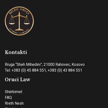
Kontakti
Rruga “Sheh Mihedini”, 21000 Rahovec, Kosovo
Tel: +383 (0) 45 884 551, +383 (0) 43 884 551
Oruci Law
Shërbimet
FAQ
Rreth Nesh