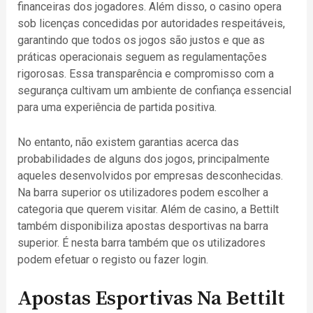
financeiras dos jogadores. Além disso, o casino opera
sob licenças concedidas por autoridades respeitáveis,
garantindo que todos os jogos são justos e que as
práticas operacionais seguem as regulamentações
rigorosas. Essa transparência e compromisso com a
segurança cultivam um ambiente de confiança essencial
para uma experiência de partida positiva.
No entanto, não existem garantias acerca das
probabilidades de alguns dos jogos, principalmente
aqueles desenvolvidos por empresas desconhecidas.
Na barra superior os utilizadores podem escolher a
categoria que querem visitar. Além de casino, a Bettilt
também disponibiliza apostas desportivas na barra
superior. É nesta barra também que os utilizadores
podem efetuar o registo ou fazer login.
Apostas Esportivas Na Bettilt