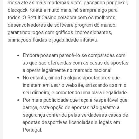
mesa até as mais modernas slots, passando por poker,
blackjack, roleta e muito mais, há sempre algo para
todos. O Bettilt Casino colabora com os melhores
desenvolvedores de software program do mundo,
garantindo jogos com gráficos impressionantes,
animações fluidas e jogabilidade intuitiva.
Embora possam parecê-lo se comparadas com
as que são oferecidas com as casas de apostas
a operar legalmente no mercado nacional.
No entanto, ainda há alguns apostadores que
insistem em usar o website, arriscando assim o
seu dinheiro, e cometendo uma clara ilegalidade.
Por mais publicidade que faça e respeitável que
pareça, esta opção de apostas não garante a
segurança conferida pelas verdadeiras casas de
apostas desportivas licenciadas e legais em
Portugal.