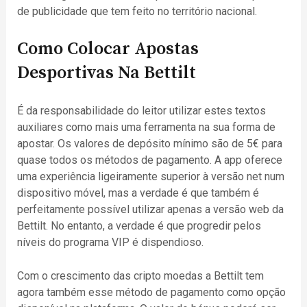
de publicidade que tem feito no território nacional.
Como Colocar Apostas
Desportivas Na Bettilt
É da responsabilidade do leitor utilizar estes textos
auxiliares como mais uma ferramenta na sua forma de
apostar. Os valores de depósito mínimo são de 5€ para
quase todos os métodos de pagamento. A app oferece
uma experiência ligeiramente superior à versão net num
dispositivo móvel, mas a verdade é que também é
perfeitamente possível utilizar apenas a versão web da
Bettilt. No entanto, a verdade é que progredir pelos
níveis do programa VIP é dispendioso.
Com o crescimento das cripto moedas a Bettilt tem
agora também esse método de pagamento como opção