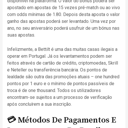
disponível na plataforma. O valor do bónus poderá ser
apostado em apostas de 15 vezes pré-match ou ao vivo
com odds mínimas de 1.80. Depois desta aposta o valor
ganho das apostas poderá ser levantado. Uma vez por
ano, no seu aniversário poderá usufruir de um bónus nas
suas apostas.
Infelizmente, a Bettilt é uma das muitas casas ilegais a
operar em Portugal. Já os levantamentos podem ser
feitos através de cartão de crédito, criptomoedas, Skrill
e Neteller ou transferência bancária. Os pontos de
lealdade são outra das promoções atuais – one hundred
pontos por 1 euro e o mínimo de pontos passíveis de
troca é de one thousand. Todos os utilizadores
encontram-se sujeitos a um processo de verificação
após concluírem a sua inscrição.
💳 Métodos De Pagamentos E