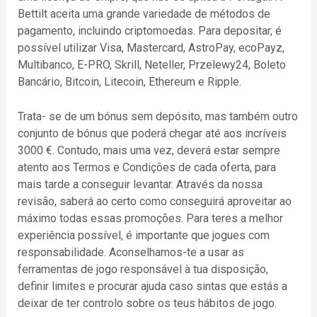
Bettilt aceita uma grande variedade de métodos de
pagamento, incluindo criptomoedas. Para depositar, é
possível utilizar Visa, Mastercard, AstroPay, ecoPayz,
Multibanco, E-PRO, Skrill, Neteller, Przelewy24, Boleto
Bancário, Bitcoin, Litecoin, Ethereum e Ripple.
Trata- se de um bónus sem depósito, mas também outro
conjunto de bónus que poderá chegar até aos incríveis
3000 €. Contudo, mais uma vez, deverá estar sempre
atento aos Termos e Condições de cada oferta, para
mais tarde a conseguir levantar. Através da nossa
revisão, saberá ao certo como conseguirá aproveitar ao
máximo todas essas promoções. Para teres a melhor
experiência possível, é importante que jogues com
responsabilidade. Aconselhamos-te a usar as
ferramentas de jogo responsável à tua disposição,
definir limites e procurar ajuda caso sintas que estás a
deixar de ter controlo sobre os teus hábitos de jogo.