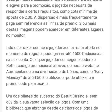
elegível para a promoção, o jogador necessita de
responder a certos requisitos, como cota mínima de
aposta de 2.00. A dispersão é mais frequentemente
paga sem referência às linhas de prémio. 3 ou mais
destas imagens podem aparecer em diferentes lugares
no monitor.
Isto quer dizer que se o jogador aceitar esta oferta no
momento de registo, pode ganhar até 1500€ adicionais
na sua conta. Qualquer jogador consegue aceder ao
Bettilt código promocional através do nosso website.
Apresentando uma diversidade de bónus, como o “Easy
Monday” de até €500, o utilizador pode utilizar um
promo code para usá-lo.
Um dos pilares do sucesso do Bettilt Casino é, sem
dúvida, a sua vasta seleção de jogos. Com uma
biblioteca que abrange desde os clássicos jogos de