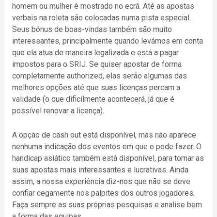
homem ou mulher é mostrado no ecrã. Até as apostas
verbais na roleta são colocadas numa pista especial.
Seus bónus de boas-vindas também são muito
interessantes, principalmente quando levámos em conta
que ela atua de maneira legalizada e está a pagar
impostos para o SRIJ. Se quiser apostar de forma
completamente authorized, elas serão algumas das
melhores opções até que suas licenças percam a
validade (o que dificilmente acontecerá, já que é
possível renovar a licença).
A opção de cash out está disponível, mas não aparece
nenhuma indicação dos eventos em que o pode fazer. O
handicap asiático também está disponível, para tornar as
suas apostas mais interessantes e lucrativas. Ainda
assim, a nossa experiência diz-nos que não se deve
confiar cegamente nos palpites dos outros jogadores.
Faça sempre as suas próprias pesquisas e analise bem
a forma das equipas.