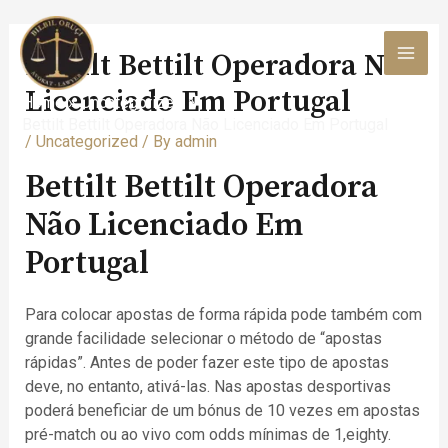
Skip
to
Bettilt Bettilt Operadora Não
content
MAI
Licenciado Em Portugal
Home
Uncategorized
MEN
Bettilt Bettilt Operadora Não Licenciado Em Portugal
/
Uncategorized
/ By
admin
Bettilt Bettilt Operadora
Não Licenciado Em
Portugal
Para colocar apostas de forma rápida pode também com
grande facilidade selecionar o método de “apostas
rápidas”. Antes de poder fazer este tipo de apostas
deve, no entanto, ativá-las. Nas apostas desportivas
poderá beneficiar de um bónus de 10 vezes em apostas
pré-match ou ao vivo com odds mínimas de 1,eighty.