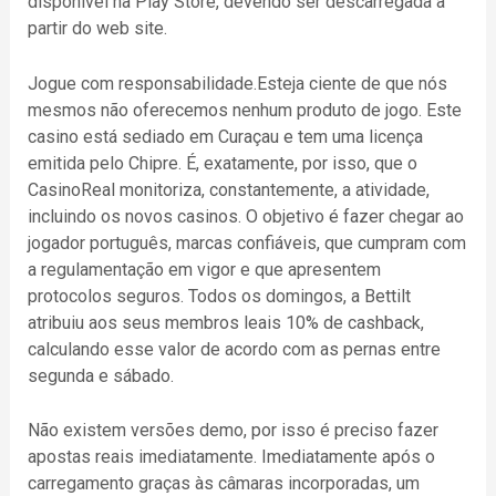
disponível na Play Store, devendo ser descarregada a
partir do web site.
Jogue com responsabilidade.Esteja ciente de que nós
mesmos não oferecemos nenhum produto de jogo. Este
casino está sediado em Curaçau e tem uma licença
emitida pelo Chipre. É, exatamente, por isso, que o
CasinoReal monitoriza, constantemente, a atividade,
incluindo os novos casinos. O objetivo é fazer chegar ao
jogador português, marcas confiáveis, que cumpram com
a regulamentação em vigor e que apresentem
protocolos seguros. Todos os domingos, a Bettilt
atribuiu aos seus membros leais 10% de cashback,
calculando esse valor de acordo com as pernas entre
segunda e sábado.
Não existem versões demo, por isso é preciso fazer
apostas reais imediatamente. Imediatamente após o
carregamento graças às câmaras incorporadas, um