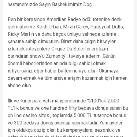
hastanemizde Sayın Başhekimimiz Doç.
Ben bir keresinde Amerikan Radyo ödül törenine denk
gelmiştim ve Keith Urban, Mirah Carey, Pussycat Dolls,
Ricky Martin ve daha birçok ünlüyü sahnede izleme
şansına sahip olmuştum. Biraz daha çılgın birşeyler
izlemek isteyenlere Cirque Du Soleil’in erotizm
barındıran show’u Zumanity’i tavsiye ederim. Günün
önemli haberlerinden anında bilgi sahibi olmak
istiyorsanız eğer haber bültenine üye olun. Okumaya
devam etmek ve tüm arşive erişim kazanmak için hemen
abone olun.
İlk ve ikinci para yatırma işlemlerinde %100’lük 2.500
TL’lik bonus ve one hundred fifty bedava dönüş sunan bu
on line casino sitesi, toplamda 5.000 TL tutarında bonus
ve 300 bedava dönüş avantajı sunmaktadır. Yeni üyeler
için oldukça cazip olan bu kampanyalara, sezonluk ve