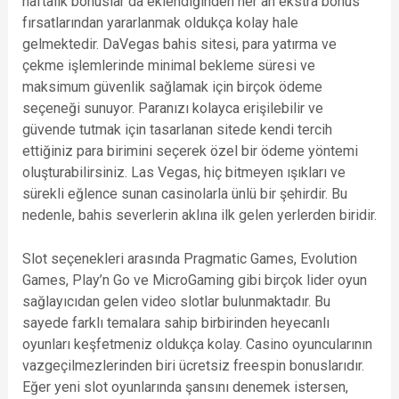
haftalık bonuslar da eklendiğinden her an ekstra bonus
fırsatlarından yararlanmak oldukça kolay hale
gelmektedir. DaVegas bahis sitesi, para yatırma ve
çekme işlemlerinde minimal bekleme süresi ve
maksimum güvenlik sağlamak için birçok ödeme
seçeneği sunuyor. Paranızı kolayca erişilebilir ve
güvende tutmak için tasarlanan sitede kendi tercih
ettiğiniz para birimini seçerek özel bir ödeme yöntemi
oluşturabilirsiniz. Las Vegas, hiç bitmeyen ışıkları ve
sürekli eğlence sunan casinolarla ünlü bir şehirdir. Bu
nedenle, bahis severlerin aklına ilk gelen yerlerden biridir.
Slot seçenekleri arasında Pragmatic Games, Evolution
Games, Play’n Go ve MicroGaming gibi birçok lider oyun
sağlayıcıdan gelen video slotlar bulunmaktadır. Bu
sayede farklı temalara sahip birbirinden heyecanlı
oyunları keşfetmeniz oldukça kolay. Casino oyuncularının
vazgeçilmezlerinden biri ücretsiz freespin bonuslarıdır.
Eğer yeni slot oyunlarında şansını denemek istersen,