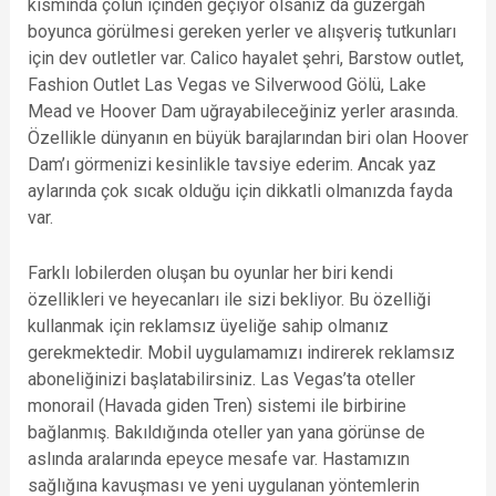
kısmında çölün içinden geçiyor olsanız da güzergah
boyunca görülmesi gereken yerler ve alışveriş tutkunları
için dev outletler var. Calico hayalet şehri, Barstow outlet,
Fashion Outlet Las Vegas ve Silverwood Gölü, Lake
Mead ve Hoover Dam uğrayabileceğiniz yerler arasında.
Özellikle dünyanın en büyük barajlarından biri olan Hoover
Dam’ı görmenizi kesinlikle tavsiye ederim. Ancak yaz
aylarında çok sıcak olduğu için dikkatli olmanızda fayda
var.
Farklı lobilerden oluşan bu oyunlar her biri kendi
özellikleri ve heyecanları ile sizi bekliyor. Bu özelliği
kullanmak için reklamsız üyeliğe sahip olmanız
gerekmektedir. Mobil uygulamamızı indirerek reklamsız
aboneliğinizi başlatabilirsiniz. Las Vegas’ta oteller
monorail (Havada giden Tren) sistemi ile birbirine
bağlanmış. Bakıldığında oteller yan yana görünse de
aslında aralarında epeyce mesafe var. Hastamızın
sağlığına kavuşması ve yeni uygulanan yöntemlerin