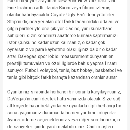
Farklı birşeyler arayanlar New York New York’daki Nine
Fine Irishmen adlı İrlanda Barını veya filmini izlemiş
olanlar hatırlayacaktır Coyote Ugly Bar’ı deneyebilirler.
Strip’in dışında yer alan otel farklı tasarımdaki odaları ve
çılgın partileriyle öne çıkıyor. Casino, yani kumarhane
sahipleri, sizin kendinizi saatlerce kumara kaptırmanızı
ister. Çünkü ne kadar uzun kalırsanız, o kadar çok
oynarsınız ve para kaybetme olasılığınız da bir o kadar
artar. DaVegas spor lobisi measurement dünyanın en
prestijli turnuvaları ve özel liglerde bahis yapma fırsatı
sunuyor. Futbol, voleybol, tenis, buz hokeyi, basketbol ve
tenis gibi birçok farklı branşta kazandıran oranlar sunar.
Oyunlarınız sırasında herhangi bir sorunla karşılaşırsanız,
DaVegas’ın canlı destek hattı yanınızda olacak. Size sağ
alt köşede hazır bekliyorlar ve oyunlarla ilgili herhangi bir
sorun yaşamanız durumunda hemen yardımcı oluyorlar.
Ayrıca, ödeme seçenekleriniz veya diğer sorularınız için
de saniyeler içinde yardım alabilirsiniz. Canlı müşteri