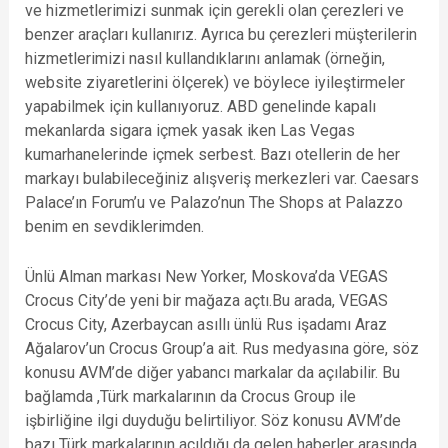
ve hizmetlerimizi sunmak için gerekli olan çerezleri ve
benzer araçları kullanırız. Ayrıca bu çerezleri müşterilerin
hizmetlerimizi nasıl kullandıklarını anlamak (örneğin,
website ziyaretlerini ölçerek) ve böylece iyileştirmeler
yapabilmek için kullanıyoruz. ABD genelinde kapalı
mekanlarda sigara içmek yasak iken Las Vegas
kumarhanelerinde içmek serbest. Bazı otellerin de her
markayı bulabileceğiniz alışveriş merkezleri var. Caesars
Palace’ın Forum’u ve Palazo’nun The Shops at Palazzo
benim en sevdiklerimden.
Ünlü Alman markası New Yorker, Moskova’da VEGAS
Crocus City’de yeni bir mağaza açtı.Bu arada, VEGAS
Crocus City, Azerbaycan asıllı ünlü Rus işadamı Araz
Ağalarov’un Crocus Group’a ait. Rus medyasına göre, söz
konusu AVM’de diğer yabancı markalar da açılabilir. Bu
bağlamda ,Türk markalarının da Crocus Group ile
işbirliğine ilgi duyduğu belirtiliyor. Söz konusu AVM’de
bazı Türk markalarının açıldığı da gelen haberler arasında.