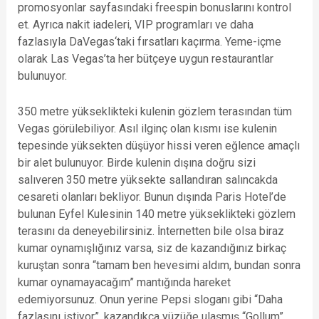
promosyonlar sayfasındaki freespin bonuslarını kontrol
et. Ayrıca nakit iadeleri, VIP programları ve daha
fazlasıyla DaVegas‘taki fırsatları kaçırma. Yeme-içme
olarak Las Vegas’ta her bütçeye uygun restaurantlar
bulunuyor.
350 metre yükseklikteki kulenin gözlem terasından tüm
Vegas görülebiliyor. Asıl ilginç olan kısmı ise kulenin
tepesinde yüksekten düşüyor hissi veren eğlence amaçlı
bir alet bulunuyor. Birde kulenin dışına doğru sizi
salıveren 350 metre yüksekte sallandıran salıncakda
cesareti olanları bekliyor. Bunun dışında Paris Hotel’de
bulunan Eyfel Kulesinin 140 metre yükseklikteki gözlem
terasını da deneyebilirsiniz. İnternetten bile olsa biraz
kumar oynamışlığınız varsa, siz de kazandığınız birkaç
kuruştan sonra “tamam ben hevesimi aldım, bundan sonra
kumar oynamayacağım” mantığında hareket
edemiyorsunuz. Onun yerine Pepsi sloganı gibi “Daha
fazlasını istiyor”, kazandıkça yüzüğe ulaşmış “Gollum”