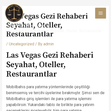
Skip
to
Las Vegas Gezi Rehaberi
content
MAI
Seyahat, Oteller,
Home
Uncategorized
MEN
Las Vegas Gezi Rehaberi Seyahat, Oteller, Restaurantlar
Restaurantlar
/
Uncategorized
/ By
admin
Las Vegas Gezi Rehaberi
Seyahat, Oteller,
Restaurantlar
Mobilbahis para yatırma yöntemlerinde çeşitliliği
benimsemiş ve tercihi üyelerine bırakmıştır. Şimsi sen de
Mobilbahis giriş işlemleri ile para yatırma işlemini
yapabilirsin. Yukarıdaki tablo ile birlikte para yatırım
seçeneklerini inceleyebilir, tüm para yatırma