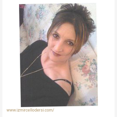
www.izmircellodersi.com/