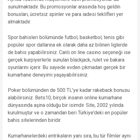
sunulmaktadır. Bu promosyonlar arasında hoş geldin
bonusları, ücretsiz spinler ve para iadesi teklifleri yer
almaktadır.
Spor bahisleri bölümünde futbol, basketbol, tenis gibi
popüler spor dallarına ek olarak daha az bilinen liglerde
de bahis yapabilirsiniz. Canlı on line casino seçeneği ise
gerçek kurpiyerlerle sunulan blackjack, rulet ve bakara
oyunlarını içerir. Bu sayede evden çıkmadan gerçek bir
kumarhane deneyimi yaşayabilirsiniz.
Poker bölümünden de 500 TL’ye kadar rakeback bonusu
alabilirsiniz. Bets10, birçok insanın online kumarhane
dünyasında aşina olduğu bir isimdir. Site, 2002 yılında
kurulmuştur ve o zamandan beri Türkiye’deki en popüler
bahis sitelerinden biridir.
Kumarhanelerdeki entrikaların yanı sıra, bu tür filmler aynı