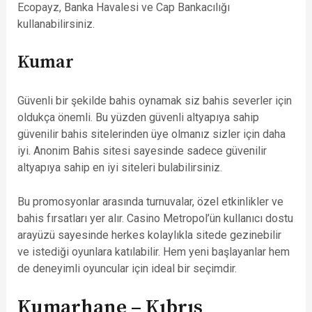
Ecopayz, Banka Havalesi ve Cap Bankacılığı
kullanabilirsiniz.
Kumar
Güvenli bir şekilde bahis oynamak siz bahis severler için
oldukça önemli. Bu yüzden güvenli altyapıya sahip
güvenilir bahis sitelerinden üye olmanız sizler için daha
iyi. Anonim Bahis sitesi sayesinde sadece güvenilir
altyapıya sahip en iyi siteleri bulabilirsiniz.
Bu promosyonlar arasında turnuvalar, özel etkinlikler ve
bahis fırsatları yer alır. Casino Metropol’ün kullanıcı dostu
arayüzü sayesinde herkes kolaylıkla sitede gezinebilir
ve istediği oyunlara katılabilir. Hem yeni başlayanlar hem
de deneyimli oyuncular için ideal bir seçimdir.
Kumarhane – Kıbrıs