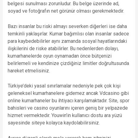
belgesi sunulması zorunludur. Bu belge üzerinde ad,
soyad ve fotoğrafın net görünür olması gerekmektedir.
Bazı insanlar bu riski almayı severken diğerleri ise daha
temkinli yaklaşırlar. Kumar bağımlısı olan insanlar sadece
para kaybedebilirler aynı zamanda sosyal hayatlarındaki
ilişkilerini de riske atabilirler. Bu nedenlerden dolayı,
kumarhanelerde oyun oynamadan önce bütçenizi
belirlemeli ve kendinize çizdiğiniz limitler doğrultusunda
hareket etmelisiniz.
Türkiye’deki yasal sınırlamalar nedeniyle pek çok kişi
geleneksel kumarhanelere gidemez ancak Vdcasino gibi
online kumarhaneler bu ihtiyacı karşılamaktadır. Site, spor
bahisleri ve casino oyunlarını içeren geniş bir yelpazede
hizmet vermektedir. Youwin’in kullanıcı dostu ara yüzü
sayesinde siteye kolayca kaydolabilirsiniz.