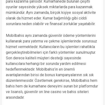
para kazanma şansıdır. Kumarhanede bulunan çeşitli
oyunlar sayesinde yüksek miktarlarda para kazanmak
mümkündür. Aynı zamanda, birçok kişiye sosyal aktivite
olarak da hizmet eder. Kumar bağımlılığı gibi ciddi
sorunlara neden olabilir ve finansal zorluklar yaşatabilir.
Mobilbahis aynı zamanda güvenilir ödeme yöntemlerini
kullanarak para yatırma ve çekme işlemlerinde sorunsuz
hizmet vermektedir. Kullanıcıların bu işlemleri rahatlıkla
gerçekleştirebilmeleri için farklı yöntemler sunulmuştur.
Son derece kaliteli müşteri desteği sayesinde
kullanıcılara herhangi bir sorunda yardım edilmesi
hedeflenmektedir. Mobilbahis’in en önemli
avantajlarından birisi de bonus kampanyalarının sık sık
düzenlenmesidir. Özetlemek gerekirse, Mobilbahis hem
bahis hem de kumarhane deneyimi sunan bir platformdur
ve lisanslı, güvenilir on line casino ve bahis siteleri
arasındadır.