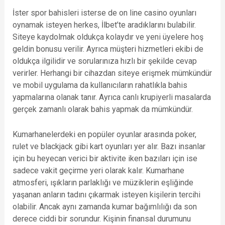
İster spor bahisleri isterse de on line casino oyunları
oynamak isteyen herkes, İlbet’te aradıklarını bulabilir.
Siteye kaydolmak oldukça kolaydır ve yeni üyelere hoş
geldin bonusu verilir. Ayrıca müşteri hizmetleri ekibi de
oldukça ilgilidir ve sorularınıza hızlı bir şekilde cevap
verirler. Herhangi bir cihazdan siteye erişmek mümkündür
ve mobil uygulama da kullanıcıların rahatlıkla bahis
yapmalarına olanak tanır. Ayrıca canlı krupiyerli masalarda
gerçek zamanlı olarak bahis yapmak da mümkündür.
Kumarhanelerdeki en popüler oyunlar arasında poker,
rulet ve blackjack gibi kart oyunları yer alır. Bazı insanlar
için bu heyecan verici bir aktivite iken bazıları için ise
sadece vakit geçirme yeri olarak kalır. Kumarhane
atmosferi, ışıkların parlaklığı ve müziklerin eşliğinde
yaşanan anların tadını çıkarmak isteyen kişilerin tercihi
olabilir. Ancak aynı zamanda kumar bağımlılığı da son
derece ciddi bir sorundur. Kişinin finansal durumunu