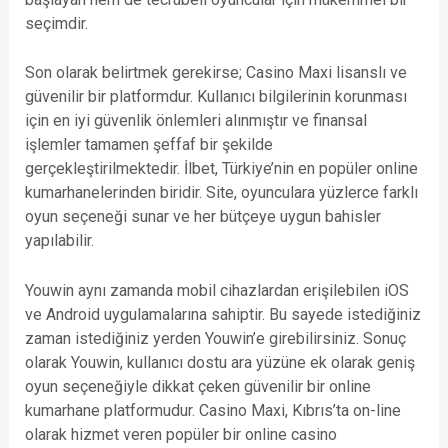
seçimdir.
Son olarak belirtmek gerekirse; Casino Maxi lisanslı ve
güvenilir bir platformdur. Kullanıcı bilgilerinin korunması
için en iyi güvenlik önlemleri alınmıştır ve finansal
işlemler tamamen şeffaf bir şekilde
gerçekleştirilmektedir. İlbet, Türkiye’nin en popüler online
kumarhanelerinden biridir. Site, oyunculara yüzlerce farklı
oyun seçeneği sunar ve her bütçeye uygun bahisler
yapılabilir.
Youwin aynı zamanda mobil cihazlardan erişilebilen iOS
ve Android uygulamalarına sahiptir. Bu sayede istediğiniz
zaman istediğiniz yerden Youwin’e girebilirsiniz. Sonuç
olarak Youwin, kullanıcı dostu ara yüzüne ek olarak geniş
oyun seçeneğiyle dikkat çeken güvenilir bir online
kumarhane platformudur. Casino Maxi, Kıbrıs’ta on-line
olarak hizmet veren popüler bir online casino