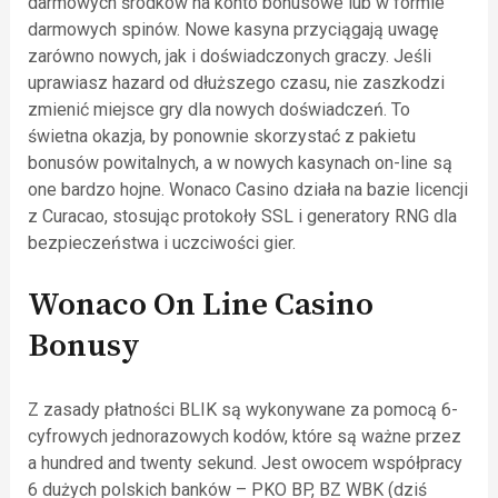
darmowych środków na konto bonusowe lub w formie
darmowych spinów. Nowe kasyna przyciągają uwagę
zarówno nowych, jak i doświadczonych graczy. Jeśli
uprawiasz hazard od dłuższego czasu, nie zaszkodzi
zmienić miejsce gry dla nowych doświadczeń. To
świetna okazja, by ponownie skorzystać z pakietu
bonusów powitalnych, a w nowych kasynach on-line są
one bardzo hojne. Wonaco Casino działa na bazie licencji
z Curacao, stosując protokoły SSL i generatory RNG dla
bezpieczeństwa i uczciwości gier.
Wonaco On Line Casino
Bonusy
Z zasady płatności BLIK są wykonywane za pomocą 6-
cyfrowych jednorazowych kodów, które są ważne przez
a hundred and twenty sekund. Jest owocem współpracy
6 dużych polskich banków – PKO BP, BZ WBK (dziś