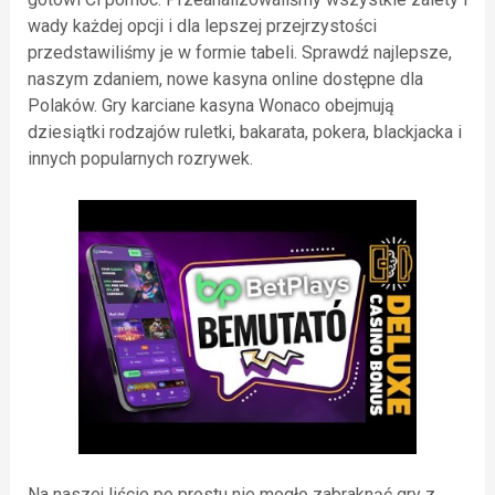
wady każdej opcji i dla lepszej przejrzystości
przedstawiliśmy je w formie tabeli. Sprawdź najlepsze,
naszym zdaniem, nowe kasyna online dostępne dla
Polaków. Gry karciane kasyna Wonaco obejmują
dziesiątki rodzajów ruletki, bakarata, pokera, blackjacka i
innych popularnych rozrywek.
Na naszej liście po prostu nie mogło zabraknąć gry z