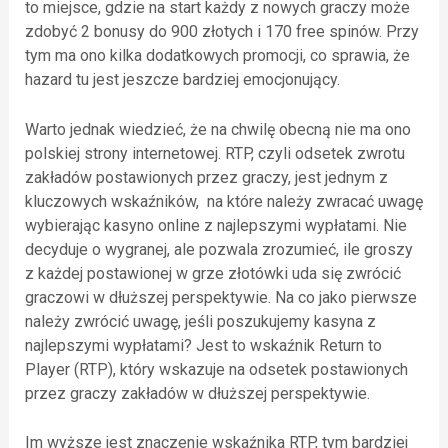
to miejsce, gdzie na start każdy z nowych graczy może
zdobyć 2 bonusy do 900 złotych i 170 free spinów. Przy
tym ma ono kilka dodatkowych promocji, co sprawia, że
hazard tu jest jeszcze bardziej emocjonujący.
Warto jednak wiedzieć, że na chwilę obecną nie ma ono
polskiej strony internetowej. RTP, czyli odsetek zwrotu
zakładów postawionych przez graczy, jest jednym z
kluczowych wskaźników, na które należy zwracać uwagę
wybierając kasyno online z najlepszymi wypłatami. Nie
decyduje o wygranej, ale pozwala zrozumieć, ile groszy
z każdej postawionej w grze złotówki uda się zwrócić
graczowi w dłuższej perspektywie. Na co jako pierwsze
należy zwrócić uwagę, jeśli poszukujemy kasyna z
najlepszymi wypłatami? Jest to wskaźnik Return to
Player (RTP), który wskazuje na odsetek postawionych
przez graczy zakładów w dłuższej perspektywie.
Im wyższe jest znaczenie wskaźnika RTP, tym bardziej