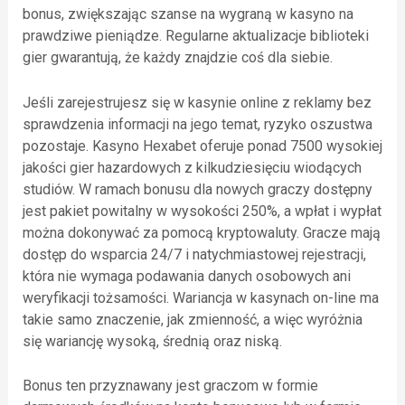
bonus, zwiększając szanse na wygraną w kasyno na
prawdziwe pieniądze. Regularne aktualizacje biblioteki
gier gwarantują, że każdy znajdzie coś dla siebie.
Jeśli zarejestrujesz się w kasynie online z reklamy bez
sprawdzenia informacji na jego temat, ryzyko oszustwa
pozostaje. Kasyno Hexabet oferuje ponad 7500 wysokiej
jakości gier hazardowych z kilkudziesięciu wiodących
studiów. W ramach bonusu dla nowych graczy dostępny
jest pakiet powitalny w wysokości 250%, a wpłat i wypłat
można dokonywać za pomocą kryptowaluty. Gracze mają
dostęp do wsparcia 24/7 i natychmiastowej rejestracji,
która nie wymaga podawania danych osobowych ani
weryfikacji tożsamości. Wariancja w kasynach on-line ma
takie samo znaczenie, jak zmienność, a więc wyróżnia
się wariancję wysoką, średnią oraz niską.
Bonus ten przyznawany jest graczom w formie