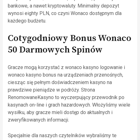
bankowe, a nawet kryptowaluty. Minimalny depozyt
wynosi eighty PLN, co czyni Wonaco dostępnym dla
każdego budżetu.
Cotygodniowy Bonus Wonaco
50 Darmowych Spinów
Gracze mogą korzystać z wonaco kasyno logowanie i
wonaco kasyno bonus na urządzeniach przenośnych,
ciesząc się pełnym doświadczeniem kasyno na
prawdziwe pieniądze w podróży. Strona
RenomowaneKasyno to wyczerpujący przewodnik po
kasynach on-line i grach hazardowych. Włożyliśmy wiele
wysiłku, aby gracze mieli dostęp do aktualnych i
zweryfikowanych informacji.
Specjalnie dla naszych czytelników wybraliśmy te