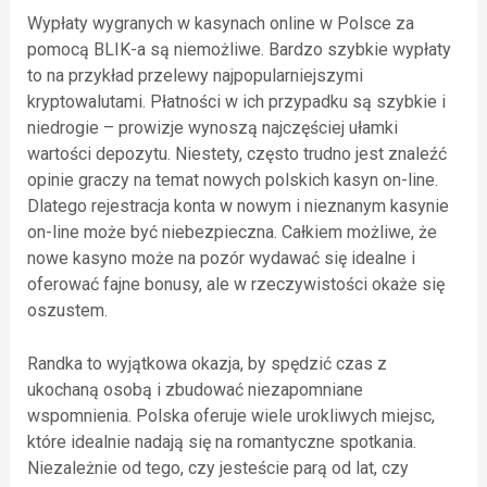
Wypłaty wygranych w kasynach online w Polsce za
pomocą BLIK-a są niemożliwe. Bardzo szybkie wypłaty
to na przykład przelewy najpopularniejszymi
kryptowalutami. Płatności w ich przypadku są szybkie i
niedrogie – prowizje wynoszą najczęściej ułamki
wartości depozytu. Niestety, często trudno jest znaleźć
opinie graczy na temat nowych polskich kasyn on-line.
Dlatego rejestracja konta w nowym i nieznanym kasynie
on-line może być niebezpieczna. Całkiem możliwe, że
nowe kasyno może na pozór wydawać się idealne i
oferować fajne bonusy, ale w rzeczywistości okaże się
oszustem.
Randka to wyjątkowa okazja, by spędzić czas z
ukochaną osobą i zbudować niezapomniane
wspomnienia. Polska oferuje wiele urokliwych miejsc,
które idealnie nadają się na romantyczne spotkania.
Niezależnie od tego, czy jesteście parą od lat, czy