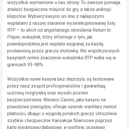
wszystkie wymienione u nas strony. To zawsze pomaga
znaleźć bezpieczne miejsce do gry, a także uniknąć
kłopotów. Wybierz kasyno on-line z najlepszymi
wypłatami z naszej starannie wyselekcjonowanej listy.
RTP – to skrót od angielskiego określenia Return to
Player, wskaźnik, który informuje o tym, jak
prawdopodobna jest wypłata wygranej za każdą
postawioną przez gracza złotówkę. We współczesnych
kasynach online znaczenie wskaźnika RTP waha się w
granicach 93-98%.
Wszystkie nowe kasyna bez depozytu są testowane
przez nasz zespół profesjonalistów i gwarantują
uczciwą rozgrywkę oraz wysoki poziom
bezpieczeństwa. Wonaco Casino, jako kasyno na
prawdziwe pieniądze, oferuje szeroki wachlarz metod
płatności, dbając o wygodę polskich graczy. Umożliwia
szybkie i bezpieczne transakcje finansowe poprzez
karty kredytowe/debetowe, e-portfele, przelewy