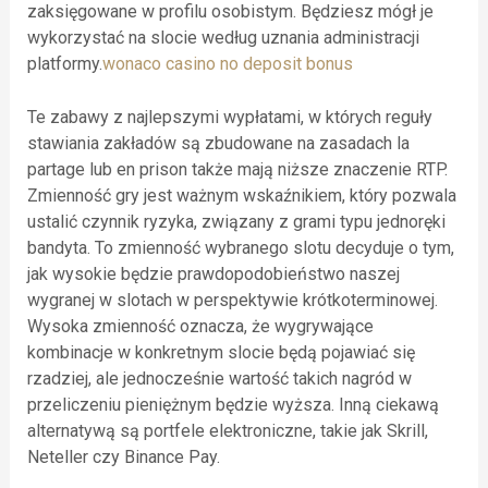
zaksięgowane w profilu osobistym. Będziesz mógł je
wykorzystać na slocie według uznania administracji
platformy.
wonaco casino no deposit bonus
Te zabawy z najlepszymi wypłatami, w których reguły
stawiania zakładów są zbudowane na zasadach la
partage lub en prison także mają niższe znaczenie RTP.
Zmienność gry jest ważnym wskaźnikiem, który pozwala
ustalić czynnik ryzyka, związany z grami typu jednoręki
bandyta. To zmienność wybranego slotu decyduje o tym,
jak wysokie będzie prawdopodobieństwo naszej
wygranej w slotach w perspektywie krótkoterminowej.
Wysoka zmienność oznacza, że wygrywające
kombinacje w konkretnym slocie będą pojawiać się
rzadziej, ale jednocześnie wartość takich nagród w
przeliczeniu pieniężnym będzie wyższa. Inną ciekawą
alternatywą są portfele elektroniczne, takie jak Skrill,
Neteller czy Binance Pay.