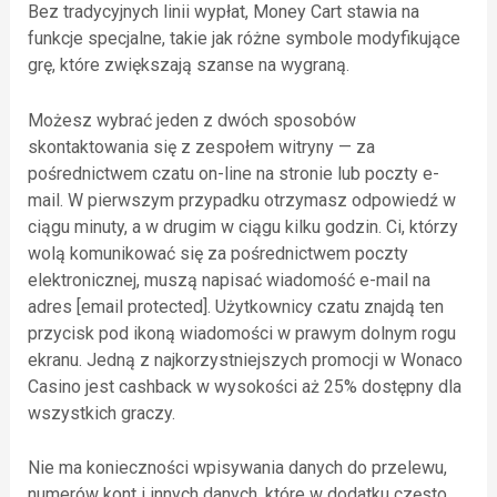
Bez tradycyjnych linii wypłat, Money Cart stawia na
funkcje specjalne, takie jak różne symbole modyfikujące
grę, które zwiększają szanse na wygraną.
Możesz wybrać jeden z dwóch sposobów
skontaktowania się z zespołem witryny — za
pośrednictwem czatu on-line na stronie lub poczty e-
mail. W pierwszym przypadku otrzymasz odpowiedź w
ciągu minuty, a w drugim w ciągu kilku godzin. Ci, którzy
wolą komunikować się za pośrednictwem poczty
elektronicznej, muszą napisać wiadomość e-mail na
adres [email protected]. Użytkownicy czatu znajdą ten
przycisk pod ikoną wiadomości w prawym dolnym rogu
ekranu. Jedną z najkorzystniejszych promocji w Wonaco
Casino jest cashback w wysokości aż 25% dostępny dla
wszystkich graczy.
Nie ma konieczności wpisywania danych do przelewu,
numerów kont i innych danych, które w dodatku często