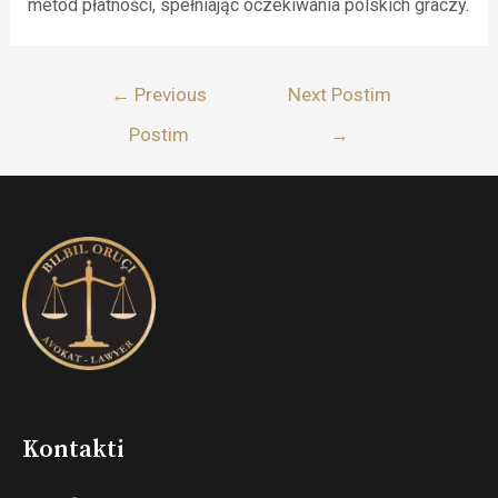
metod płatności, spełniając oczekiwania polskich graczy.
Lëvizje
←
Previous
Next Postim
te
Postim
→
postimet
Kontakti