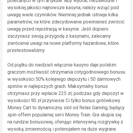
polecanych w tym artykule. Aby wybrać niezawodne i
wysokiej jakości najnowsze kasyna, należy wziąć pod
uwagę wiele czynników. Niemniej jednak istnieje kilka
parametrów, na które zdecydowanie powinieneś zwrócić
uwagę przed rejestracją w kasynie. Jeśli dopiero
zaczynasz swoją przygodę z kasynami, zalecamy
zwrócenie uwagi na nowe platformy hazardowe, które
przetestowaliśmy.
Od piątku do niedzieli włącznie kasyno daje polskim
graczom możliwość otrzymania cotygodniowego bonusu
w wysokości 50% kolejnego depozytu i 50 darmowych
spinów w najlepszych grach. Maksymalny bonus
otrzymasz przy wpłacie 225 zł, podczas gdy depozyt w
wysokości 90 zł przyniesie Ci tylko bonus gotówkowy.
Money Cart to dynamiczny slot od Relax Gaming, będący
spin-offem popularnej serii Money Train. Gra skupia się
na rundzie bonusowej, oferując intensywną rozgrywkę z
wysoką zmiennością i potencjałem na duże wygrane.