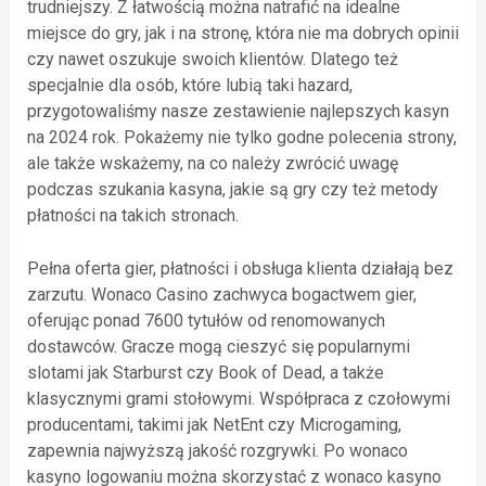
trudniejszy. Z łatwością można natrafić na idealne
miejsce do gry, jak i na stronę, która nie ma dobrych opinii
czy nawet oszukuje swoich klientów. Dlatego też
specjalnie dla osób, które lubią taki hazard,
przygotowaliśmy nasze zestawienie najlepszych kasyn
na 2024 rok. Pokażemy nie tylko godne polecenia strony,
ale także wskażemy, na co należy zwrócić uwagę
podczas szukania kasyna, jakie są gry czy też metody
płatności na takich stronach.
Pełna oferta gier, płatności i obsługa klienta działają bez
zarzutu. Wonaco Casino zachwyca bogactwem gier,
oferując ponad 7600 tytułów od renomowanych
dostawców. Gracze mogą cieszyć się popularnymi
slotami jak Starburst czy Book of Dead, a także
klasycznymi grami stołowymi. Współpraca z czołowymi
producentami, takimi jak NetEnt czy Microgaming,
zapewnia najwyższą jakość rozgrywki. Po wonaco
kasyno logowaniu można skorzystać z wonaco kasyno