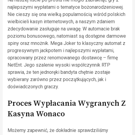
najlepszymi wypłatami o tematyce bożonarodzeniowej.
Nie cieszy się ona wielką popularnością wśród polskich
wielbicieli kasyn internetowych, a naszym zdaniem
zdecydowanie zasługuje na uwagę. W automacie brak
poziomu bonusowego, natomiast są dostępne darmowe
spiny oraz mnożnik. Mega Joker to klasyczny automat z
progresywnym jackpotem i najlepszymi wypłatami,
opracowany przez renomowanego dostawcę – firmę
NetEnt. Jego szalenie wysoki współczynnik RTP
sprawia, że ten jednoręki bandyta chętnie zostaje
wybierany zarówno przez początkujących, jak i
doświadczonych graczy.
Proces Wypłacania Wygranych Z
Kasyna Wonaco
Możemy zapewnić, że dokładnie sprawdziliśmy