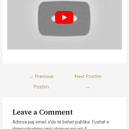
Lëvizje
←
Previous
Next Postim
te
Postim
→
postimet
Leave a Comment
Adresa juaj email s’do të bëhet publike.
Fushat e
domosdoshme janë shënuar me një
*