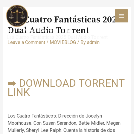
Skip
to
Las Cuatro Fantásticas 2025
content
MAI
Dual Audio To𝚛rent
Home
MOVIEBLOG
MEN
Las Cuatro Fantásticas 2025 Dual Audio To𝚛rent
Leave a Comment
/
MOVIEBLOG
/ By
admin
➡ DOWNLOAD TORRENT
LINK
Los Cuatro Fantásticos: Dirección de Jocelyn
Moorhouse. Con Susan Sarandon, Bette Midler, Megan
Mullerly, Sheryl Lee Ralph. Cuenta la historia de dos