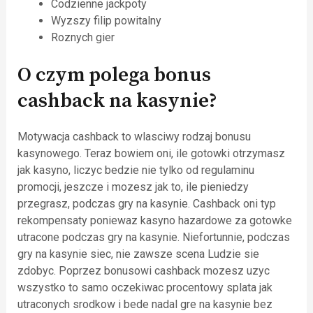
Codzienne jackpoty
Wyzszy filip powitalny
Roznych gier
O czym polega bonus
cashback na kasynie?
Motywacja cashback to wlasciwy rodzaj bonusu
kasynowego. Teraz bowiem oni, ile gotowki otrzymasz
jak kasyno, liczyc bedzie nie tylko od regulaminu
promocji, jeszcze i mozesz jak to, ile pieniedzy
przegrasz, podczas gry na kasynie. Cashback oni typ
rekompensaty poniewaz kasyno hazardowe za gotowke
utracone podczas gry na kasynie. Niefortunnie, podczas
gry na kasynie siec, nie zawsze scena Ludzie sie
zdobyc. Poprzez bonusowi cashback mozesz uzyc
wszystko to samo oczekiwac procentowy splata jak
utraconych srodkow i bede nadal gre na kasynie bez